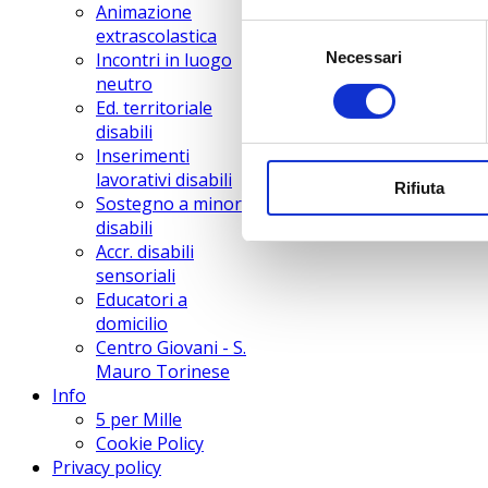
Animazione
Selezione
extrascolastica
Incontri in luogo
Necessari
del
neutro
consenso
Ed. territoriale
disabili
Inserimenti
lavorativi disabili
Rifiuta
Sostegno a minori
disabili
Accr. disabili
sensoriali
Educatori a
domicilio
Centro Giovani - S.
Mauro Torinese
Info
5 per Mille
Cookie Policy
Privacy policy