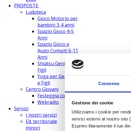
PROPOSTE
Ludoteca
Gioco Motorio per
bambini 3-4 anni
Spazio Gioco 4-5
Anni
Spazio Gioco e
Aiuto Compiti 6-11
Anni
Shiatsu Genitori e
Figli
Yoga per Genitori
e Figli
Consenso
Centro Giovani
Festeggia con Noi
Webradio
Gestione dei cookie
Servizi
Utilizziamo i cookie per rende
I nostri servizi
servizi esterni al nostro sit
Ed. territoriale
Esprimi liberamente il tuo dini
minori