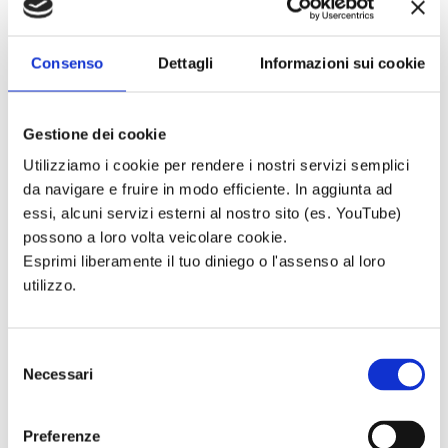
PROPOSTE
Ludoteca
Gioco Motorio per
Consenso
Dettagli
Informazioni sui cookie
bambini 3-4 anni
Spazio Gioco 4-5
Anni
Gestione dei cookie
Spazio Gioco e
Utilizziamo i cookie per rendere i nostri servizi semplici
Aiuto Compiti 6-11
da navigare e fruire in modo efficiente. In aggiunta ad
Anni
essi, alcuni servizi esterni al nostro sito (es. YouTube)
Shiatsu Genitori e
Figli
possono a loro volta veicolare cookie.
Yoga per Genitori
Esprimi liberamente il tuo diniego o l'assenso al loro
e Figli
utilizzo.
Centro Giovani
Festeggia con Noi
Webradio
Selezione
Servizi
Necessari
del
I nostri servizi
consenso
Ed. territoriale
minori
Preferenze