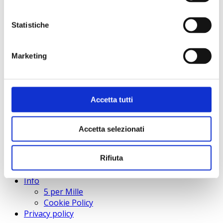
Animazione
extrascolastica
Statistiche
Incontri in luogo
neutro
Ed. territoriale
Marketing
disabili
Inserimenti
lavorativi disabili
Sostegno a minori
Accetta tutti
disabili
Accr. disabili
sensoriali
Accetta selezionati
Educatori a
domicilio
Centro Giovani - S.
Rifiuta
Mauro Torinese
Info
5 per Mille
Cookie Policy
Privacy policy