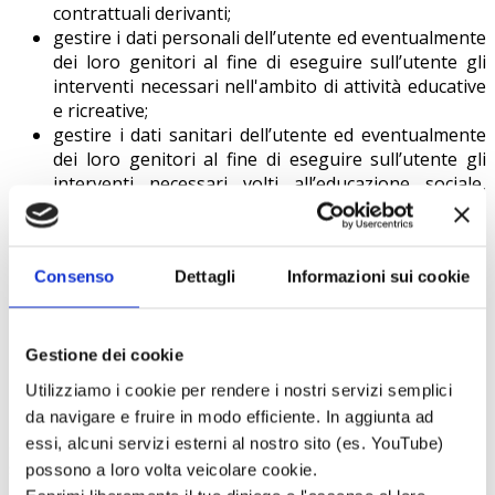
contrattuali derivanti;
gestire i dati personali dell’utente ed eventualmente
dei loro genitori al fine di eseguire sull’utente gli
interventi necessari nell'ambito di attività educative
e ricreative;
gestire i dati sanitari dell’utente ed eventualmente
dei loro genitori al fine di eseguire sull’utente gli
interventi necessari volti all’educazione sociale,
familiare e scolastica;
corretta e completa esecuzione degli incarichi
ricevuti;
Consenso
Dettagli
Informazioni sui cookie
adempiere ai vigenti obblighi amministrativi,
contabili e fiscali;
all’invio di comunicazioni di servizio
(mailing/comunicazioni telefoniche).
Gestione dei cookie
Utilizziamo i cookie per rendere i nostri servizi semplici
L’eventuale rifiuto a fornire tali dati, infatti, comporta la
da navigare e fruire in modo efficiente. In aggiunta ad
mancata fornitura del servizio da parte della società
apPunto Società Cooperativa Sociale nei limiti in cui i dati
essi, alcuni servizi esterni al nostro sito (es. YouTube)
sono necessari allo stesso.
possono a loro volta veicolare cookie.