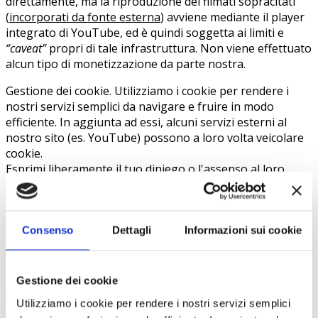
direttamente, ma la riproduzione dei filmati sopracitati
(
incorporati da fonte esterna
) avviene mediante il player
integrato di YouTube, ed è quindi soggetta ai limiti e
“caveat”
propri di tale infrastruttura. Non viene effettuato
alcun tipo di monetizzazione da parte nostra.
Gestione dei cookie. Utilizziamo i cookie per rendere i
nostri servizi semplici da navigare e fruire in modo
efficiente. In aggiunta ad essi, alcuni servizi esterni al
nostro sito (es. YouTube) possono a loro volta veicolare
cookie.
Esprimi liberamente il tuo diniego o l'assenso al loro
utilizzo.
La legge afferma che possiamo memorizzare i cookie sul
tuo dispositivo se sono strettamente necessari per il
Consenso
Dettagli
Informazioni sui cookie
funzionamento di questo sito. Per tutti gli altri tipi di
cookie abbiamo bisogno del tuo consenso.
Gestione dei cookie
Questo sito utilizza diversi tipi di cookie. Alcuni cookie
sono collocati da servizi di terzi che compaiono sulle
Utilizziamo i cookie per rendere i nostri servizi semplici