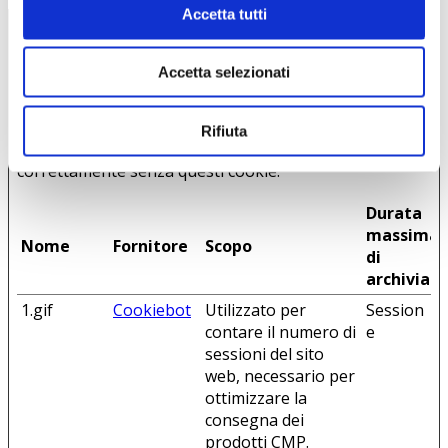
Accetta tutti
Necessari (4)
Accetta selezionati
I cookie necessari contribuiscono a rendere fruibile il
sito web abilitandone funzionalità di base quali la
navigazione sulle pagine e l'accesso alle aree protette
Rifiuta
del sito. Il sito web non è in grado di funzionare
correttamente senza questi cookie.
Durata
massima
Nome
Fornitore
Scopo
di
archiviaz
1.gif
Cookiebot
Utilizzato per
Session
contare il numero di
e
sessioni del sito
web, necessario per
ottimizzare la
consegna dei
prodotti CMP.