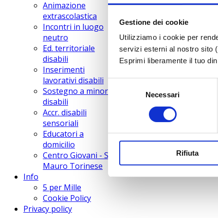
Animazione
extrascolastica
Gestione dei cookie
Incontri in luogo
neutro
Utilizziamo i cookie per rende
Ed. territoriale
servizi esterni al nostro sit
disabili
Esprimi liberamente il tuo dini
Inserimenti
lavorativi disabili
Selezione
Sostegno a minori
Necessari
del
disabili
consenso
Accr. disabili
sensoriali
Educatori a
domicilio
Rifiuta
Centro Giovani - S.
Mauro Torinese
Info
5 per Mille
Cookie Policy
Privacy policy