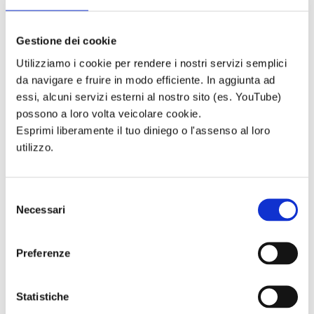
Animazione
extrascolastica
Incontri in luogo
Gestione dei cookie
neutro
Utilizziamo i cookie per rendere i nostri servizi semplici
Ed. territoriale
da navigare e fruire in modo efficiente. In aggiunta ad
disabili
essi, alcuni servizi esterni al nostro sito (es. YouTube)
Inserimenti
possono a loro volta veicolare cookie.
lavorativi disabili
Sostegno a minori
Esprimi liberamente il tuo diniego o l'assenso al loro
disabili
utilizzo.
Accr. disabili
sensoriali
Educatori a
Selezione
domicilio
Necessari
del
Centro Giovani - S.
consenso
Mauro Torinese
Preferenze
Info
5 per Mille
Cookie Policy
Statistiche
Privacy policy