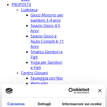
PROPOSTE
Ludoteca
Gioco Motorio per
bambini 3-4 anni
Spazio Gioco 4-5
Anni
Spazio Gioco e
Aiuto Compiti 6-11
Anni
Shiatsu Genitori e
Figli
Yoga per Genitori
e Figli
Centro Giovani
Festeggia con Noi
Webradio
Servizi
I nostri servizi
Ed. territoriale
minori
Consenso
Dettagli
Informazioni sui cookie