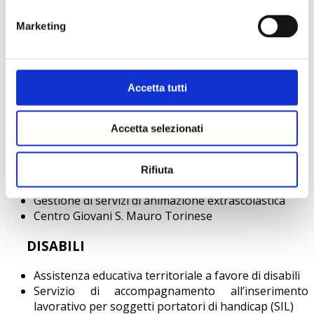
Marketing
I nostri servizi
I servizi realizzati sono rivolti a utenze diverse e sono
Accetta tutti
articolati in diversi settori:
MINORI e GIOVANI
Accetta selezionati
Affiancamento educativo per minori in situazione di
disagio sociale
Rifiuta
Servizio di incontro in luogo neutro
Gestione di servizi di animazione extrascolastica
Centro Giovani S. Mauro Torinese
DISABILI
Assistenza educativa territoriale a favore di disabili
Servizio di accompagnamento all’inserimento
lavorativo per soggetti portatori di handicap (SIL)